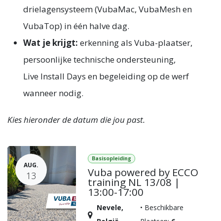
drielagensysteem (VubaMac, VubaMesh en
VubaTop) in één halve dag.
Wat je krijgt:
erkenning als Vuba-plaatser,
persoonlijke technische ondersteuning,
Live Install Days en begeleiding op de werf
wanneer nodig.
Kies hieronder de datum die jou past.
Basisopleiding
AUG.
Vuba powered by ECCO
13
training NL 13/08 |
13:00-17:00
Nevele
,
•
Beschikbare