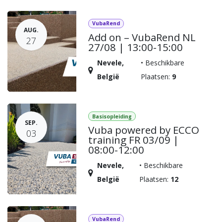
VubaRend
AUG.
Add on – VubaRend NL
27
27/08 | 13:00-15:00
Nevele
,
•
Beschikbare
België
Plaatsen:
9
Basisopleiding
SEP.
Vuba powered by ECCO
03
training FR 03/09 |
08:00-12:00
Nevele
,
•
Beschikbare
België
Plaatsen:
12
VubaRend