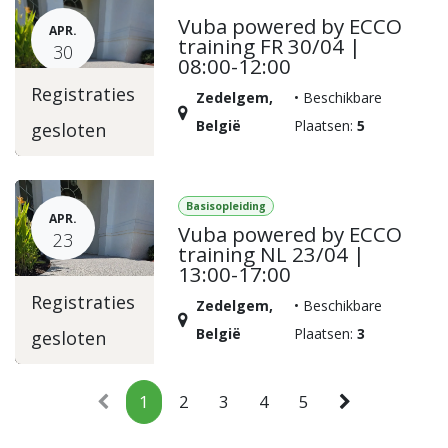
Vuba powered by ECCO
APR.
training FR 30/04 |
30
08:00-12:00
Registraties
Zedelgem
,
•
Beschikbare
België
Plaatsen:
5
gesloten
Basisopleiding
APR.
Vuba powered by ECCO
23
training NL 23/04 |
13:00-17:00
Registraties
Zedelgem
,
•
Beschikbare
België
Plaatsen:
3
gesloten
1
2
3
4
5