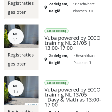
Registraties
Zedelgem
,
•
Beschikbare
België
Plaatsen:
10
gesloten
Basisopleiding
MEI
Vuba powered by ECCO
21
training NL 21/05 |
13:00-17:00
Registraties
Zedelgem
,
•
Beschikbare
België
Plaatsen:
7
gesloten
Basisopleiding
MEI
Vuba powered by ECCO
13
training NL 13/05
|Davy & Mathias 13:00-
17:00
Registraties