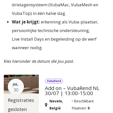
drielagensysteem (VubaMac, VubaMesh en
VubaTop) in één halve dag.
Wat je krijgt:
erkenning als Vuba-plaatser,
persoonlijke technische ondersteuning,
Live Install Days en begeleiding op de werf
wanneer nodig.
Kies hieronder de datum die jou past.
VubaRend
JUL.
Add on – VubaRend NL
30
30/07 | 13:00-15:00
Registraties
Nevele
,
•
Beschikbare
België
Plaatsen:
9
gesloten