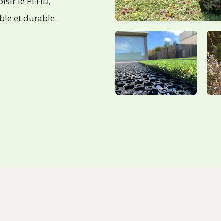
isir le PEHD,
ible et durable.