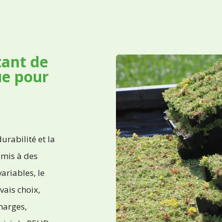
tant de
ue pour
urabilité et la
oumis à des
ariables, le
ais choix,
harges,