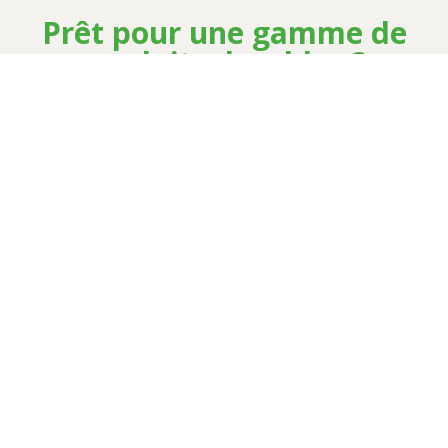
Prêt pour une gamme de
produits durables ?
Recevez notre catalogue complet directement dans
votre boîte mail.
Nom
*
E-mail
*
Nom de l'entreprise
*