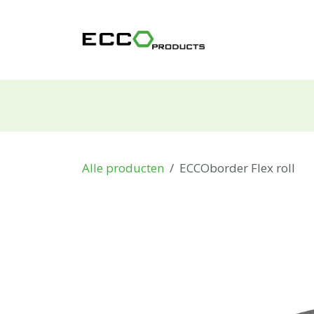
Overslaan naar inhoud
Producten
Alle producten
ECCOborder Flex roll