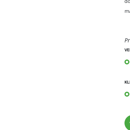
do
ma
Pr
VE
KL