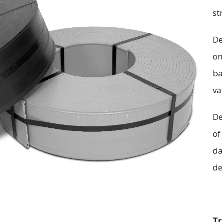
st
De
om
ba
va
De
of
da
de
T