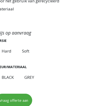
or het gebruik van gerecycleerd
teriaal
ijs op aanvraag
RSIE
Hard
Soft
EUR/MATERIAAL
BLACK
GREY
Vraag offerte aan