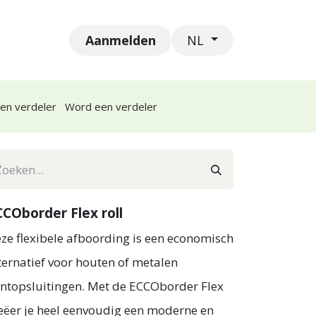
Aanmelden
leidingen
Vacatures
NL
een verdeler
Word een verdeler
CCOborder Flex roll
ze flexibele afboording is een economisch
ternatief voor houten of metalen
ntopsluitingen. Met de ECCOborder Flex
eëer je heel eenvoudig een moderne en