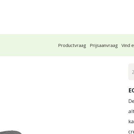
Over ons
Advies en inspiratie
Contact
Op
Productvraag
Prijsaanvraag
Vind 
E
De
al
ka
cr