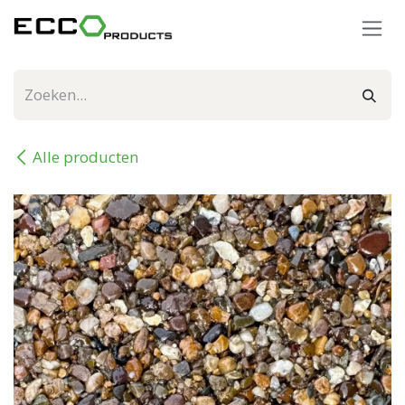
Overslaan naar inhoud
Alle producten