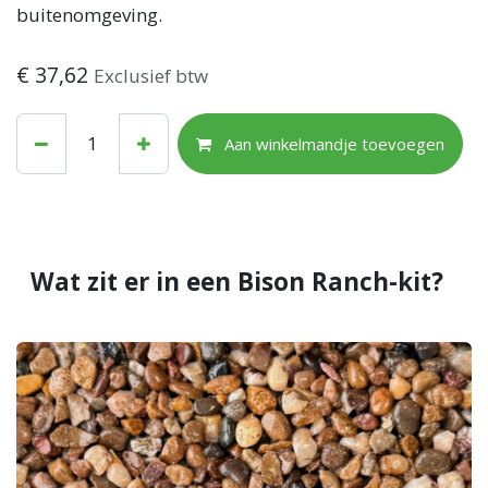
buitenomgeving.
€
37,62
Exclusief btw
Aan winkelmandje toevoegen
Wat zit er in een Bison Ranch-kit?