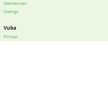
Klantendienst
FAQ
Contact
Privacyverklaring
Werken bij ECCO?
Producten
Waterdoorlatende producten
Groendaken
Borderranden
Boombescherming
Steenkorven