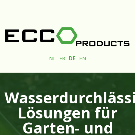
Overslaan naar inhoud
NL
FR
DE
EN
Wasserdurchläss
Lösungen für
Garten- und