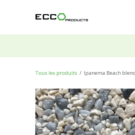
Se rendre au contenu
Produits
Tous les produits
Ipanema Beach blen