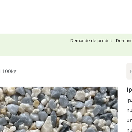
A propos de nous
Conseils et inspiration
Cont
Demande de produit
Demand
d 100kg
I
Ip
nu
un
nu