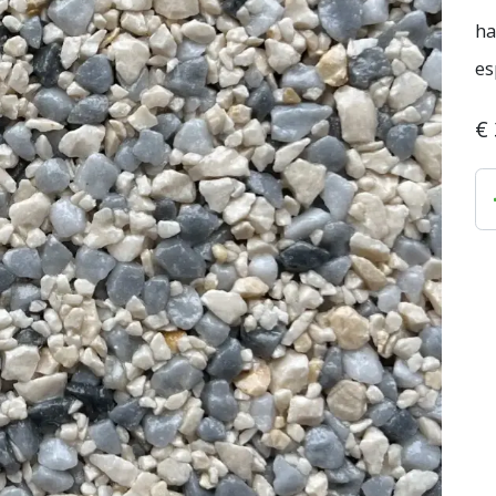
ha
es
€