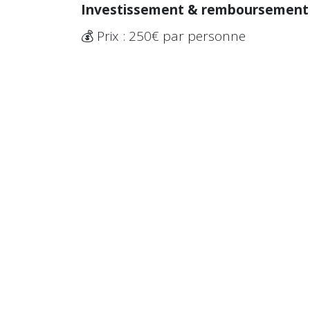
Investissement & remboursement
💰 Prix : 250€ par personne
🎁 Bonus : Après votre premier proje
entièrement remboursé!
Informations pratiques
👕 Draag werkkledij voor de praktijkopl
👥 We raden aan om met min. 2 person
van projecten.
📩 Na inschrijving ontvang je een e-m
te kunnen volgen, moet je eerst een 
ontvangt.