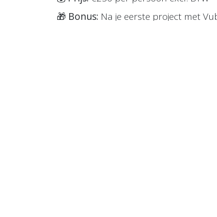
🎁
Bonus:
Na je eerste project met V
terugbetaald! *
Praktische info
👕 Draag werkkledij voor de praktijkopl
👥 We raden aan om met min. 2 person
van projecten.
📩 Na inschrijving ontvang je een e-m
te kunnen volgen, moet je eerst een 
ontvangt.
Schrijf je nu in en word een
Erkend Ins