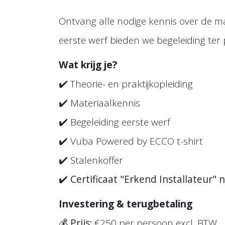
Ontvang alle nodige kennis over de mat
eerste werf bieden we begeleiding ter 
Wat krijg je?
✔️ Theorie- en praktijkopleiding
✔️ Materiaalkennis
✔️ Begeleiding eerste werf
✔️ Vuba Powered by ECCO t-shirt
✔️ Stalenkoffer
✔️
Certificaat "Erkend Installateur"
Investering & terugbetaling
💰
Prijs:
€250 per persoon excl. BTW