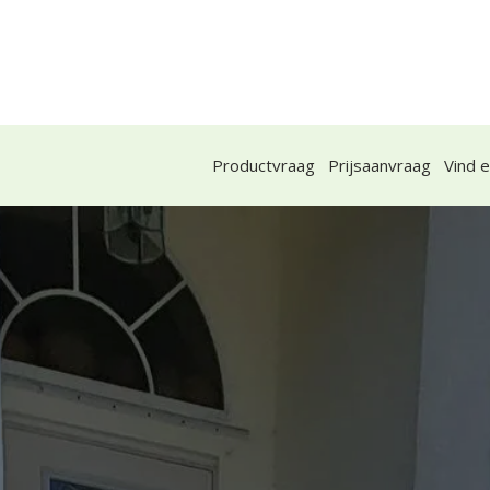
Over ons
Advies en inspiratie
Contact
Op
Productvraag
Prijsaanvraag
Vind 