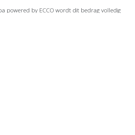
uba powered by ECCO wordt dit bedrag volledig
eiding.
en per bedrijf te komen voor een correcte uitvoeri
ail met de link naar de online module. Om deze mod
account aanmaken waarvoor je een afzonderlijke e-m
tallateur
! 🚀