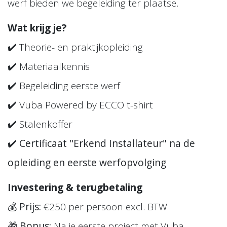
werf bieden we begeleiding ter plaatse.
Wat krijg je?
✔️ Theorie- en praktijkopleiding
✔️ Materiaalkennis
✔️ Begeleiding eerste werf
✔️ Vuba Powered by ECCO t-shirt
✔️ Stalenkoffer
✔️
Certificaat "Erkend Installateur" na de
opleiding en eerste werfopvolging
Investering & terugbetaling
💰
Prijs:
€250 per persoon excl. BTW
🎁
Bonus:
Na je eerste project met Vuba