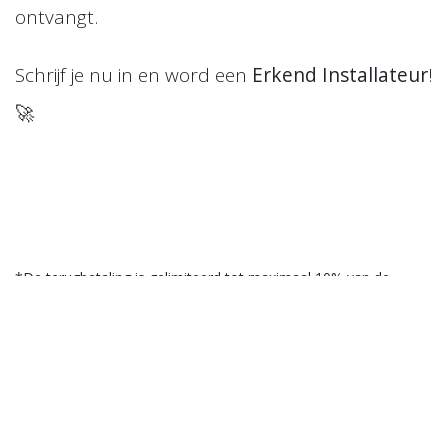
ontvangt.
Schrijf je nu in en word een
Erkend Installateur
!
🚀
*De terugbetaling is gelimiteerd tot maximaal 10% van de
factuurbedragen van de drie maanden na het eerste order en
binnen het jaar na de opleiding.
Info omtrent het evenement