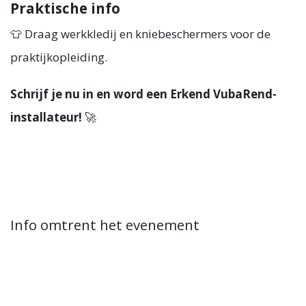
Praktische info
👕 Draag werkkledij en kniebeschermers voor de
praktijkopleiding.
Schrijf je nu in en word een Erkend VubaRend-
installateur!
🚀
Info omtrent het evenement
Locatie
ECCO Nevele
Ter Mote 9