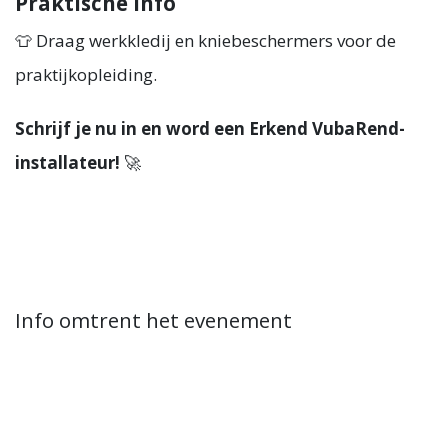
Praktische info
👕 Draag werkkledij en kniebeschermers voor de
praktijkopleiding.
Schrijf je nu in en word een Erkend VubaRend-
installateur!
🚀
Info omtrent het evenement
Locatie
ECCO Nevele
Ter Mote 9
9850 Nevele