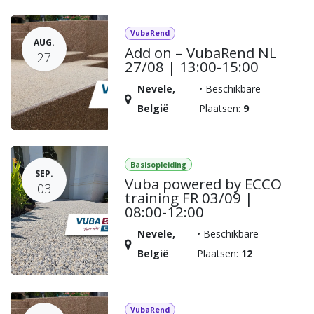
VubaRend
AUG.
Add on – VubaRend NL
27
27/08 | 13:00-15:00
Nevele
,
•
Beschikbare
België
Plaatsen:
9
Basisopleiding
SEP.
Vuba powered by ECCO
03
training FR 03/09 |
08:00-12:00
Nevele
,
•
Beschikbare
België
Plaatsen:
12
VubaRend