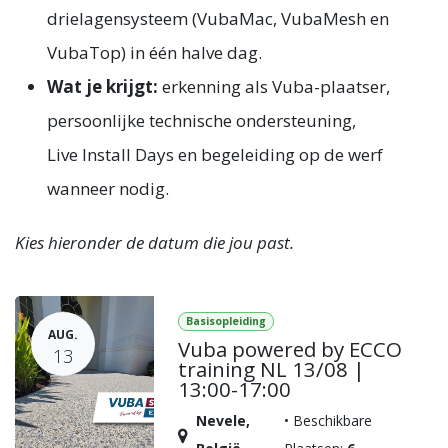
drielagensysteem (VubaMac, VubaMesh en
VubaTop) in één halve dag.
Wat je krijgt:
erkenning als Vuba-plaatser,
persoonlijke technische ondersteuning,
Live Install Days en begeleiding op de werf
wanneer nodig.
Kies hieronder de datum die jou past.
Basisopleiding
AUG.
Vuba powered by ECCO
13
training NL 13/08 |
13:00-17:00
Nevele
,
•
Beschikbare